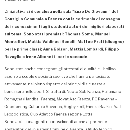
L’iniziativa si è conclusa nella sala “Enzo De Giovanni” del
Consiglio Comunale a Faenza con la cerimonia di consegna
dei riconoscimenti agli studenti autori dei migliori elaborati
sul tema. Sono stati premiati: Thomas Some, Manuel
Montefiori, Mattia Valdinoci Benelli, Matteo Prati (disegno)
per le prime classi; Anna Bolzon, Mattia Lombardi, Filippo
Ravaglia e Irene Albonetti per le seconde.
Sono stati anche consegnati gli attestati di qualità e il bollino
azzurro a scuole e società sportive che hanno partecipato
attivamente, nel pieno rispetto dei principi di sicurezza e
benessere nello sport. Si tratta di: Nuoto Sub Faenza, Pallamano
Romagna (Handball Faenza), Movat Asd Faenza, PC Ravenna –
Orienteering Culturale Ravenna, Rugby Forlì, Faenza Baskin, Asd
Leopodistica, Club Atletico Faenza sezione Lotta.
Sono stati consegnati riconoscimenti anche ai partner e
sostenitori dell’iniziativa: Comune di Faenza, Istituto tecnico